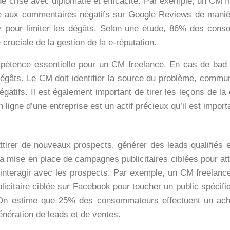
de crise avec diplomatie et efficacité. Par exemple, un CM fre
 aux commentaires négatifs sur Google Reviews de manière
 pour limiter les dégâts. Selon une étude, 86% des conso
cruciale de la gestion de la e-réputation.
pétence essentielle pour un CM freelance. En cas de bad b
dégâts. Le CM doit identifier la source du problème, comm
égatifs. Il est également important de tirer les leçons de l
 ligne d’une entreprise est un actif précieux qu’il est import
ttirer de nouveaux prospects, générer des leads qualifiés e
a mise en place de campagnes publicitaires ciblées pour atte
t interagir avec les prospects. Par exemple, un CM freelanc
icitaire ciblée sur Facebook pour toucher un public spécifiq
 On estime que 25% des consommateurs effectuent un acha
énération de leads et de ventes.