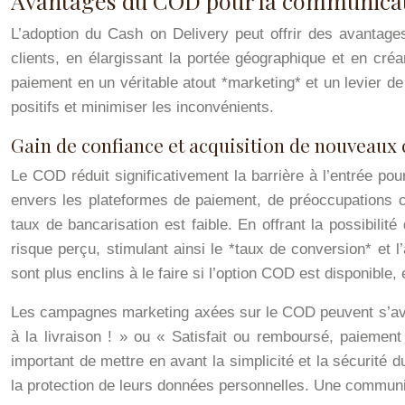
Avantages du COD pour la communicati
L’adoption du Cash on Delivery peut offrir des avantag
clients, en élargissant la portée géographique et en cré
paiement en un véritable atout *marketing* et un levier d
positifs et minimiser les inconvénients.
Gain de confiance et acquisition de nouveaux 
Le COD réduit significativement la barrière à l’entrée po
envers les plateformes de paiement, de préoccupations c
taux de bancarisation est faible. En offrant la possibilit
risque perçu, stimulant ainsi le *taux de conversion* et 
sont plus enclins à le faire si l’option COD est disponible
Les campagnes marketing axées sur le COD peuvent s’avére
à la livraison ! » ou « Satisfait ou remboursé, paiement
important de mettre en avant la simplicité et la sécurité
la protection de leurs données personnelles. Une communica