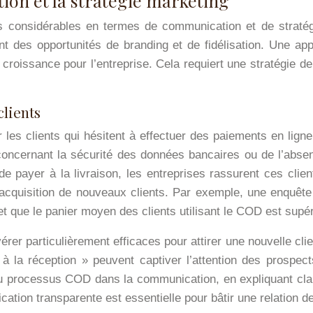
on et la stratégie marketing
es considérables en termes de communication et de straté
ant des opportunités de branding et de fidélisation. Une a
e croissance pour l’entreprise. Cela requiert une stratégie 
clients
ur les clients qui hésitent à effectuer des paiements en li
oncernant la sécurité des données bancaires ou de l’absenc
é de payer à la livraison, les entreprises rassurent ces clie
l’acquisition de nouveaux clients. Par exemple, une enquêt
, et que le panier moyen des clients utilisant le COD est supé
r particulièrement efficaces pour attirer une nouvelle cli
 à la réception » peuvent captiver l’attention des prospec
 du processus COD dans la communication, en expliquant clai
tion transparente est essentielle pour bâtir une relation d