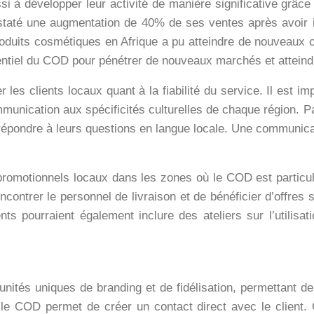
si à développer leur activité de manière significative g
taté une augmentation de 40% de ses ventes après avoir intr
roduits cosmétiques en Afrique a pu atteindre de nouveaux
entiel du COD pour pénétrer de nouveaux marchés et atteindr
 les clients locaux quant à la fiabilité du service. Il est i
mmunication aux spécificités culturelles de chaque région. Par
épondre à leurs questions en langue locale. Une communicat
promotionnels locaux dans les zones où le COD est particu
ncontrer le personnel de livraison et de bénéficier d’offres s
 pourraient également inclure des ateliers sur l’utilisa
rtunités uniques de branding et de fidélisation, permettant d
le COD permet de créer un contact direct avec le client. C