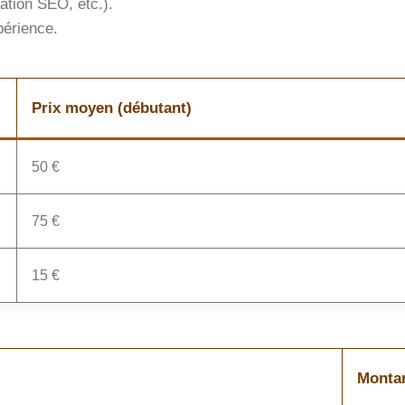
ation SEO, etc.).
périence.
Prix moyen (débutant)
50 €
75 €
15 €
Monta