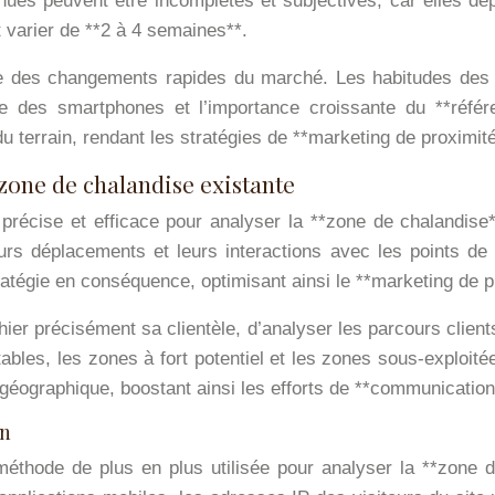
nues peuvent être incomplètes et subjectives, car elles dépe
t varier de **2 à 4 semaines**.
thme des changements rapides du marché. Les habitudes d
ante des smartphones et l’importance croissante du **réf
 du terrain, rendant les stratégies de **marketing de proximit
a zone de chalandise existante
précise et efficace pour analyser la **zone de chalandise
s déplacements et leurs interactions avec les points de
tégie en conséquence, optimisant ainsi le **marketing de p
aphier précisément sa clientèle, d’analyser les parcours clie
ntables, les zones à fort potentiel et les zones sous-exploit
ographique, boostant ainsi les efforts de **communication 
on
méthode de plus en plus utilisée pour analyser la **zone d