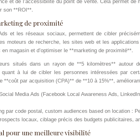
ce et de l’accessibilité du point de vente. Cela permet de m
r son **ROI**.
arketing de proximité
Ads et les réseaux sociaux, permettent de cibler préciséme
les moteurs de recherche, les sites web et les applications
c en magasin et d’optimiser le **marketing de proximité**.
teurs situés dans un rayon de **5 kilomètres** autour 
uant à lui de cibler les personnes intéressées par certa
 le **coût par acquisition (CPA)** de **10 à 15%**, améliorant 
Social Media Ads (Facebook Local Awareness Ads, LinkedIn L
ing par code postal, custom audiences based on location : Pe
rospects locaux, ciblage précis des budgets publicitaires, a
l pour une meilleure visibilité