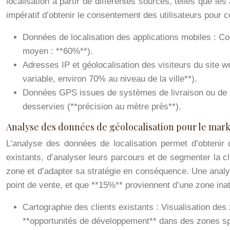
localisation à partir de différentes sources, telles que l
impératif d’obtenir le consentement des utilisateurs pour
Données de localisation des applications mobiles : Co
moyen : **60%**).
Adresses IP et géolocalisation des visiteurs du site we
variable, environ 70% au niveau de la ville**).
Données GPS issues de systèmes de livraison ou de sui
desservies (**précision au mètre près**).
Analyse des données de géolocalisation pour le mar
L’analyse des données de localisation permet d’obtenir
existants, d’analyser leurs parcours et de segmenter la 
zone et d’adapter sa stratégie en conséquence. Une analys
point de vente, et que **15%** proviennent d’une zone inatt
Cartographie des clients existants : Visualisation des
**opportunités de développement** dans des zones sp