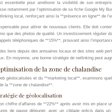
st essentielle pour améliorer la visibilité de son entrepr
asse notamment par l’optimisation de sa fiche Google My Bus
linking local, renforçant ainsi la **présence en ligne** de l
pensable pour attirer de nouveaux clients. Elle doit conteni
nsi que des photos de qualité. Un investissement régulier da
ppels téléphoniques de **15%**, prouvant ainsi l’importance 
 des liens depuis des annuaires locaux et des sites web pert
ux. En moyenne, une bonne stratégie de netlinking peut augme
ptimisation de la zone de chalandise
s web géolocalisées et du **marketing local**, examinons qu
de la **zone de chalandise**.
stratégie de géolocalisation
n chiffre d’affaires de **22%** après avoir mis en place u
ures de pause déjeuner, avec un ciblage précis dans un