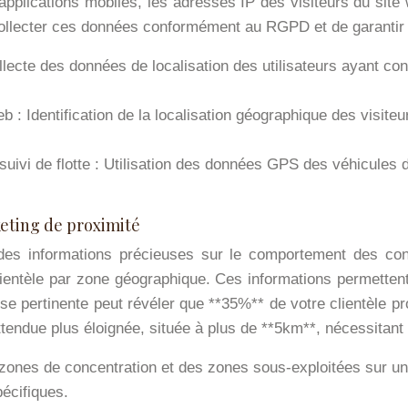
es applications mobiles, les adresses IP des visiteurs du si
 collecter ces données conformément au RGPD et de garantir 
llecte des données de localisation des utilisateurs ayant co
b : Identification de la localisation géographique des visiteu
vi de flotte : Utilisation des données GPS des véhicules de 
keting de proximité
 des informations précieuses sur le comportement des cons
clientèle par zone géographique. Ces informations permett
e pertinente peut révéler que **35%** de votre clientèle p
endue plus éloignée, située à plus de **5km**, nécessitant de
 zones de concentration et des zones sous-exploitées sur une 
écifiques.