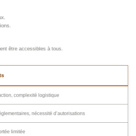
ux.
ions.
vent être accessibles à tous.
ts
ction, complexité logistique
églementaires, nécessité d’autorisations
rtée limitée