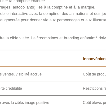
fuser la comptine chantée.
riages, autocollants) liés à la comptine et à la marque.
bile interactive avec la comptine, des animations et des je
é augmentée pour donner vie aux personnages et aux illustrat
dre la cible visée. La **comptines et branding enfantin** doi
Inconvénien
ventes, visibilité accrue
Coût de produ
rte crédibilité
Restrictions r
e avec la cible, image positive
Coût élevé, po